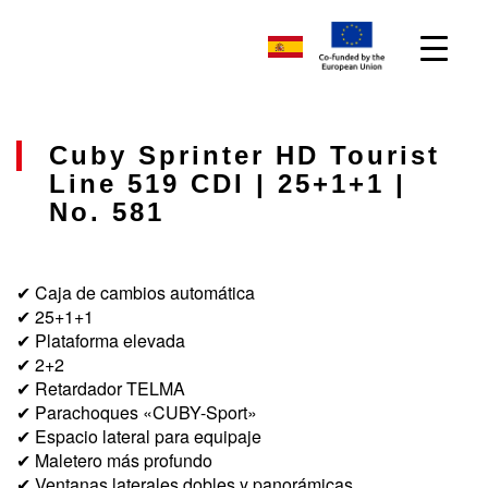
Cuby Sprinter HD Tourist
Line 519 CDI | 25+1+1 |
No. 581
✔ Caja de cambios automática
✔ 25+1+1
✔ Plataforma elevada
✔ 2+2
✔ Retardador TELMA
✔ Parachoques «CUBY-Sport»
✔ Espacio lateral para equipaje
✔ Maletero más profundo
✔ Ventanas laterales dobles y panorámicas