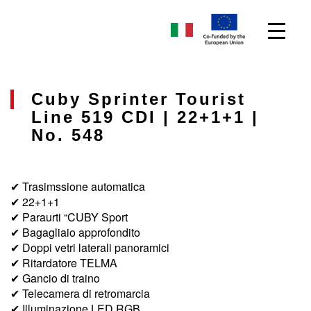
Cuby Sprinter Tourist
Line 519 CDI | 22+1+1 |
No. 548
✔ Trasimssione automatica
✔ 22+1+1
✔ Paraurti “CUBY Sport
✔ Bagagliaio approfondito
✔ Doppi vetri laterali panoramici
✔ Ritardatore TELMA
✔ Gancio di traino
✔ Telecamera di retromarcia
✔ Illuminazione LED RGB