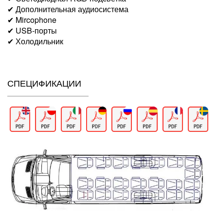
✔ Дополнительная аудиосистема
✔ Mircophone
✔ USB-порты
✔ Холодильник
СПЕЦИФИКАЦИИ