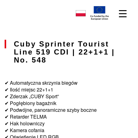
Cuby Sprinter Tourist
Line 519 CDI | 22+1+1 |
No. 548
✔ Automatyczna skrzynia biegów
✔ Ilość miejsc 22+1+1
✔ Zderzak „CUBY Sport”
✔ Pogłębiony bagażnik
✔ Podwójne, panoramiczne szyby boczne
✔ Retarder TELMA
✔ Hak holowniczy
✔ Kamera cofania
✔ Oświetlenie LED RGB