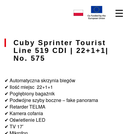
Cuby Sprinter Tourist
Line 519 CDI | 22+1+1|
No. 575
✔ Automatyczna skrzynia biegów
✔ Ilość miejsc 22+1+1
✔ Pogłębiony bagażnik
✔ Podwójne szyby boczne – fake panorama
✔ Retarder TELMA
✔ Kamera cofania
✔ Oświetlenie LED
✔ TV 17′
✔ Mikrofon