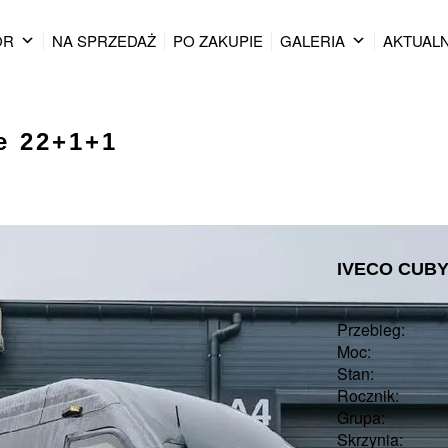
OR
NA SPRZEDAŻ
PO ZAKUPIE
GALERIA
AKTUAL
e 22+1+1
IVECO CUBY
Przebieg:
Moc:
Stan:
Rocznik:
Grupa:
Skrzynia: