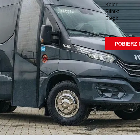
Kolor:
Silnik:
Biegi:
POBIERZ 