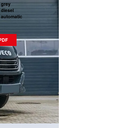
grey
diesel
automatic
PDF