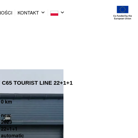
NOŚCI
KONTAKT
 C65 TOURIST LINE 22+1+1
0 km
new
2023
22+1+1
automatic