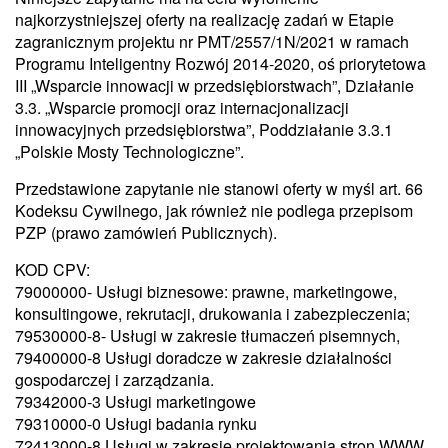
najkorzystniejszej oferty na realizację zadań w Etapie
zagranicznym projektu nr PMT/2557/1N/2021 w ramach
Programu Inteligentny Rozwój 2014-2020, oś priorytetowa
III „Wsparcie innowacji w przedsiębiorstwach”, Działanie
3.3. „Wsparcie promocji oraz internacjonalizacji
innowacyjnych przedsiębiorstwa”, Poddziałanie 3.3.1
„Polskie Mosty Technologiczne”.
Przedstawione zapytanie nie stanowi oferty w myśl art. 66
Kodeksu Cywilnego, jak również nie podlega przepisom
PZP (prawo zamówień Publicznych).
KOD CPV:
79000000- Usługi biznesowe: prawne, marketingowe,
konsultingowe, rekrutacji, drukowania i zabezpieczenia;
79530000-8- Usługi w zakresie tłumaczeń pisemnych,
79400000-8 Usługi doradcze w zakresie działalności
gospodarczej i zarządzania.
79342000-3 Usługi marketingowe
79310000-0 Usługi badania rynku
72413000-8 Usługi w zakresie projektowania stron WWW