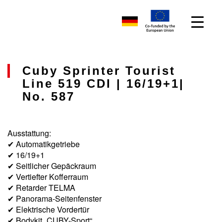
Cuby Sprinter Tourist
Line 519 CDI | 16/19+1|
No. 587
Ausstattung:
✔ Automatikgetriebe
✔ 16/19+1
✔ Seitlicher Gepäckraum
✔ Vertiefter Kofferraum
✔ Retarder TELMA
✔ Panorama-Seitenfenster
✔ Elektrische Vordertür
✔ Bodykit „CUBY-Sport“