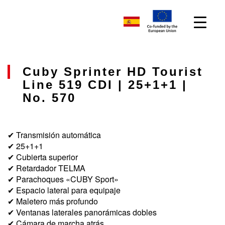
Cuby Sprinter HD Tourist
Line 519 CDI | 25+1+1 |
No. 570
✔ Transmisión automática
✔ 25+1+1
✔ Cubierta superior
✔ Retardador TELMA
✔ Parachoques «CUBY Sport»
✔ Espacio lateral para equipaje
✔ Maletero más profundo
✔ Ventanas laterales panorámicas dobles
✔ Cámara de marcha atrás