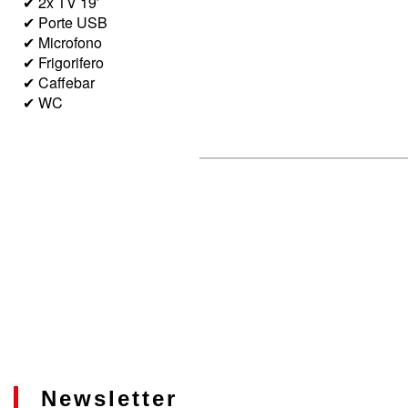
✔ 2x TV 19′
✔ Porte USB
✔ Microfono
✔ Frigorifero
✔ Caffebar
✔ WC
Newsletter