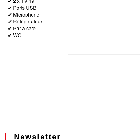
✔ 2 x TV 19′
✔ Ports USB
✔ Microphone
✔ Réfrigérateur
✔ Bar à café
✔ WC
Newsletter