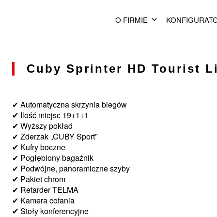
O FIRMIE
KONFIGURAT
Cuby Sprinter HD Tourist Li
✔ Automatyczna skrzynia biegów
✔ Ilość miejsc 19+1+1
✔ Wyższy pokład
✔ Zderzak „CUBY Sport”
✔ Kufry boczne
✔ Pogłębiony bagażnik
✔ Podwójne, panoramiczne szyby
✔ Pakiet chrom
✔ Retarder TELMA
✔ Kamera cofania
✔ Stoły konferencyjne