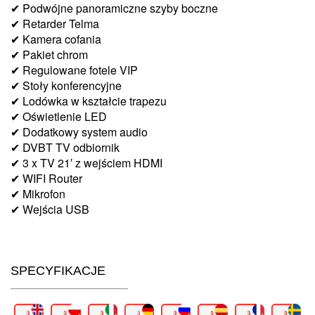
✔ Podwójne panoramiczne szyby boczne
✔ Retarder Telma
✔ Kamera cofania
✔ Pakiet chrom
✔ Regulowane fotele VIP
✔ Stoły konferencyjne
✔ Lodówka w kształcie trapezu
✔ Oświetlenie LED
✔ Dodatkowy system audio
✔ DVBT TV odbiornik
✔ 3 x TV 21′ z wejściem HDMI
✔ WIFI Router
✔ Mikrofon
✔ Wejścia USB
SPECYFIKACJE