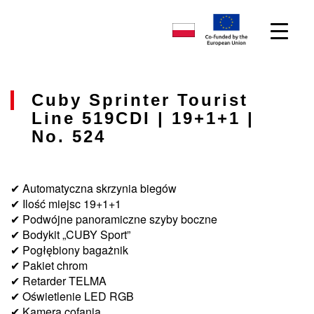
Cuby Sprinter Tourist
Line 519CDI | 19+1+1 |
No. 524
✔ Automatyczna skrzynia biegów
✔ Ilość miejsc 19+1+1
✔ Podwójne panoramiczne szyby boczne
✔ Bodykit „CUBY Sport”
✔ Pogłębiony bagażnik
✔ Pakiet chrom
✔ Retarder TELMA
✔ Oświetlenie LED RGB
✔ Kamera cofania