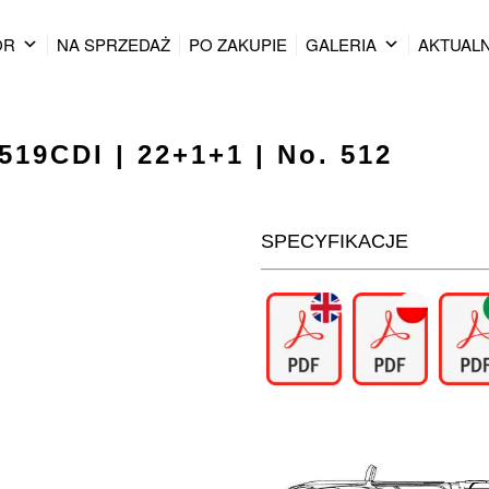
OR
NA SPRZEDAŻ
PO ZAKUPIE
GALERIA
AKTUAL
519CDI | 22+1+1 | No. 512
SPECYFIKACJE