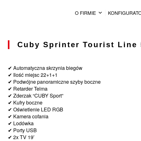
O FIRMIE
KONFIGURAT
Cuby Sprinter Tourist Line 
✔ Automatyczna skrzynia biegów
✔ Ilość miejsc 22+1+1
✔ Podwójne panoramiczne szyby boczne
✔ Retarder Telma
✔ Zderzak “CUBY Sport”
✔ Kufry boczne
✔ Oświetlenie LED RGB
✔ Kamera cofania
✔ Lodówka
✔ Porty USB
✔ 2x TV 19′