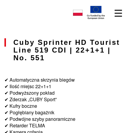
Cuby Sprinter HD Tourist
Line 519 CDI | 22+1+1 |
No. 551
✔ Automatyczna skrzynia biegów
✔ Ilość miejsc 22+1+1
✔ Podwyższony pokład
✔ Zderzak „CUBY Sport”
✔ Kufry boczne
✔ Pogłębiany bagażnik
✔ Podwójne szyby panoramiczne
✔ Retarder TELMA
✔ Kamera cofania