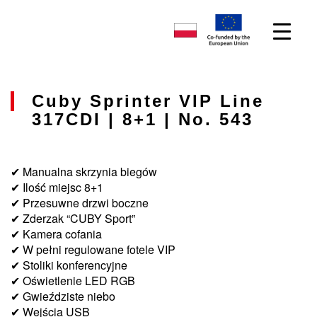
Cuby Sprinter VIP Line
317CDI | 8+1 | No. 543
✔ Manualna skrzynia biegów
✔ Ilość miejsc 8+1
✔ Przesuwne drzwi boczne
✔ Zderzak “CUBY Sport”
✔ Kamera cofania
✔ W pełni regulowane fotele VIP
✔ Stoliki konferencyjne
✔ Oświetlenie LED RGB
✔ Gwieździste niebo
✔ Wejścia USB