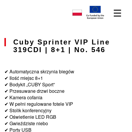
Cuby Sprinter VIP Line
319CDI | 8+1 | No. 546
✔ Automatyczna skrzynia biegów
✔ Ilość miejsc 8+1
✔ Bodykit „CUBY Sport”
✔ Przesuwane drzwi boczne
✔ Kamera cofania
✔ W pełni regulowane fotele VIP
✔ Stolik konferencyjny
✔ Oświetlenie LED RGB
✔ Gwieździste niebo
✔ Porty USB