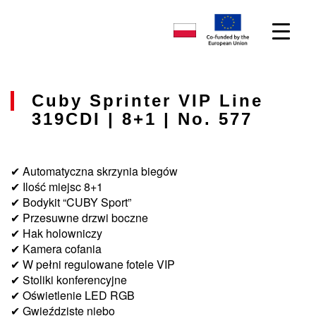
Cuby Sprinter VIP Line
319CDI | 8+1 | No. 577
✔ Automatyczna skrzynia biegów
✔ Ilość miejsc 8+1
✔ Bodykit “CUBY Sport”
✔ Przesuwne drzwi boczne
✔ Hak holowniczy
✔ Kamera cofania
✔ W pełni regulowane fotele VIP
✔ Stoliki konferencyjne
✔ Oświetlenie LED RGB
✔ Gwieździste niebo