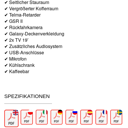
✔ Seitlicher Stauraum
✔ Vergrößerter Kofferraum
✔ Telma-Retarder
✔ GSR II
✔ Rückfahrkamera
✔ Galaxy-Deckenverkleidung
✔ 2x TV 19′
✔ Zusätzliches Audiosystem
✔ USB-Anschlüsse
✔ Mikrofon
✔ Kühlschrank
✔ Kaffeebar
SPEZIFIKATIONEN